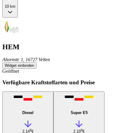
10 km
HEM
Ahornstr. 1, 16727 Velten
Widget einbinden
Geöffnet
Verfügbare Kraftstoffarten und Preise
Diesel
Super E5
9
9
2,14
€
2,10
€