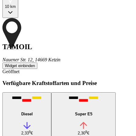
10 km
TAMOIL
Nauener Str. 12, 14669 Ketzin
Widget einbinden
Geöffnet
Verfügbare Kraftstoffarten und Preise
Diesel
Super E5
9
9
2,33
€
2,30
€