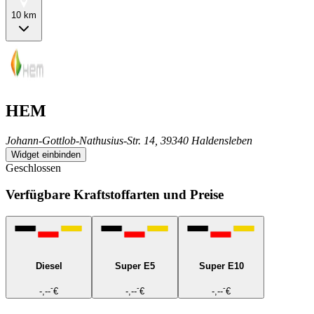
10 km
HEM
Johann-Gottlob-Nathusius-Str. 14, 39340 Haldensleben
Widget einbinden
Geschlossen
Verfügbare Kraftstoffarten und Preise
Diesel
Super E5
Super E10
-
-
-
-,--
€
-,--
€
-,--
€