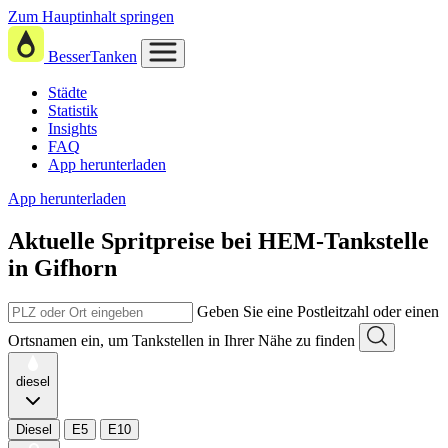
Zum Hauptinhalt springen
BesserTanken
Städte
Statistik
Insights
FAQ
App herunterladen
App herunterladen
Aktuelle Spritpreise
bei
HEM-Tankstelle
in Gifhorn
Geben Sie eine Postleitzahl oder einen
Ortsnamen ein, um Tankstellen in Ihrer Nähe zu finden
diesel
Diesel
E5
E10