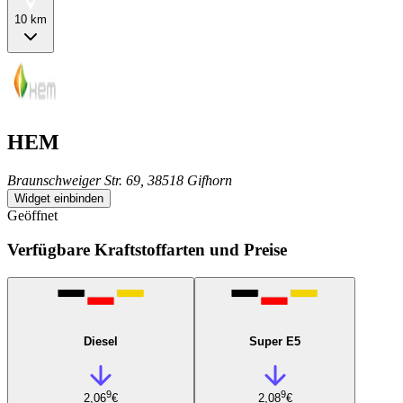
10 km
HEM
Braunschweiger Str. 69, 38518 Gifhorn
Widget einbinden
Geöffnet
Verfügbare Kraftstoffarten und Preise
Diesel
Super E5
9
9
2,06
€
2,08
€