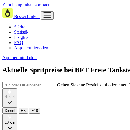
Zum Hauptinhalt springen
BesserTanken
Städte
Statistik
Insights
FAQ
App herunterladen
App herunterladen
Aktuelle Spritpreise
bei
BFT Freie Tankste
Geben Sie eine Postleitzahl oder einen
diesel
Diesel
E5
E10
10 km