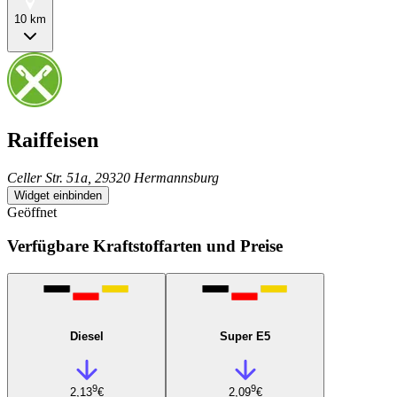
10 km
Raiffeisen
Celler Str. 51a, 29320 Hermannsburg
Widget einbinden
Geöffnet
Verfügbare Kraftstoffarten und Preise
Diesel
Super E5
9
9
2,13
€
2,09
€