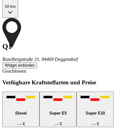
10 km
Q1
Ruselbergstraße 31, 94469 Deggendorf
Widget einbinden
Geschlossen
Verfügbare Kraftstoffarten und Preise
Diesel
Super E5
Super E10
-
-
-
-,--
€
-,--
€
-,--
€