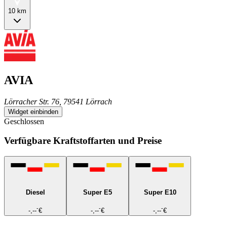
10 km
AVIA
Lörracher Str. 76, 79541 Lörrach
Widget einbinden
Geschlossen
Verfügbare Kraftstoffarten und Preise
Diesel
Super E5
Super E10
-
-
-
-,--
€
-,--
€
-,--
€