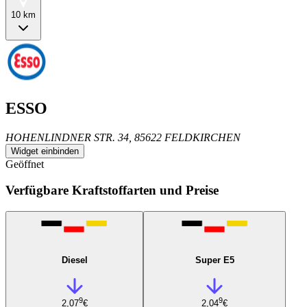
10 km
ESSO
HOHENLINDNER STR. 34, 85622 FELDKIRCHEN
Widget einbinden
Geöffnet
Verfügbare Kraftstoffarten und Preise
Diesel
Super E5
9
9
2,07
€
2,04
€