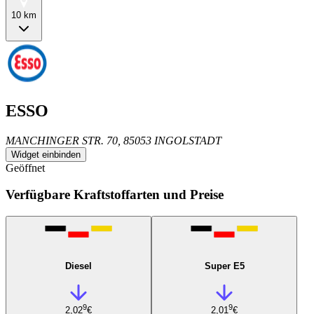
10 km
ESSO
MANCHINGER STR. 70, 85053 INGOLSTADT
Widget einbinden
Geöffnet
Verfügbare Kraftstoffarten und Preise
Diesel
Super E5
9
9
2,02
€
2,01
€