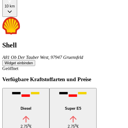
10 km
Shell
A81 Ob Der Tauber West, 97947 Gruensfeld
Widget einbinden
Geöffnet
Verfügbare Kraftstoffarten und Preise
Diesel
Super E5
9
9
2,75
€
2,75
€