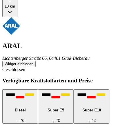
10 km
ARAL
Lichtenberger Straße 66, 64401 Groß-Bieberau
Widget einbinden
Geschlossen
Verfügbare Kraftstoffarten und Preise
Diesel
Super E5
Super E10
-
-
-
-,--
€
-,--
€
-,--
€