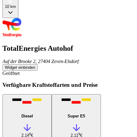
10 km
TotalEnergies Autohof
Auf der Brooke 2, 27404 Zeven-Elsdorf
Widget einbinden
Geöffnet
Verfügbare Kraftstoffarten und Preise
Diesel
Super E5
9
9
2,14
€
2,11
€