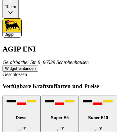
10 km
AGIP ENI
Gerolsbacher Str. 9, 86529 Schrobenhausen
Widget einbinden
Geschlossen
Verfügbare Kraftstoffarten und Preise
Diesel
Super E5
Super E10
-
-
-
-,--
€
-,--
€
-,--
€