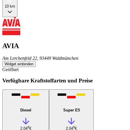
10 km
AVIA
Am Lerchenfeld 22, 93449 Waldmünchen
Widget einbinden
Geöffnet
Verfügbare Kraftstoffarten und Preise
Diesel
Super E5
9
9
2,04
€
2,04
€