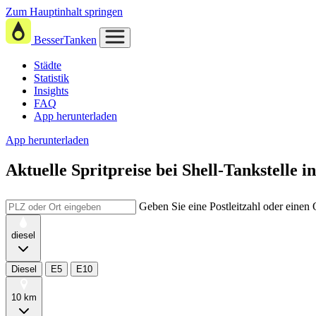
Zum Hauptinhalt springen
BesserTanken
Städte
Statistik
Insights
FAQ
App herunterladen
App herunterladen
Aktuelle Spritpreise
bei
Shell-Tankstelle in
Geben Sie eine Postleitzahl oder einen
diesel
Diesel
E5
E10
10 km