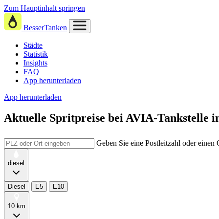
Zum Hauptinhalt springen
BesserTanken
Städte
Statistik
Insights
FAQ
App herunterladen
App herunterladen
Aktuelle Spritpreise
bei
AVIA-Tankstelle i
Geben Sie eine Postleitzahl oder einen
diesel
Diesel
E5
E10
10 km