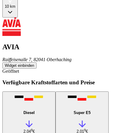
10 km
AVIA
Raiffeisenalle 7, 82041 Oberhaching
Widget einbinden
Geöffnet
Verfügbare Kraftstoffarten und Preise
Diesel
Super E5
9
9
2,04
€
2,01
€