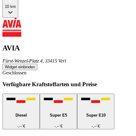
10 km
AVIA
Fürst-Wenzel-Platz 4, 33415 Verl
Widget einbinden
Geschlossen
Verfügbare Kraftstoffarten und Preise
Diesel
Super E5
Super E10
-
-
-
-,--
€
-,--
€
-,--
€