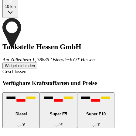
10 km
Tankstelle Hessen GmbH
Am Zollenberg 1, 38835 Osterwieck OT Hessen
Widget einbinden
Geschlossen
Verfügbare Kraftstoffarten und Preise
Diesel
Super E5
Super E10
-
-
-
-,--
€
-,--
€
-,--
€