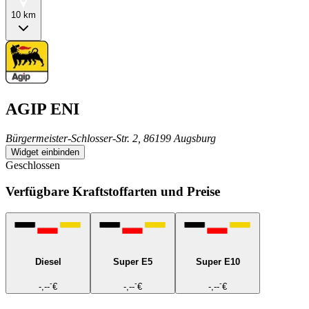
10 km
AGIP ENI
Bürgermeister-Schlosser-Str. 2, 86199 Augsburg
Widget einbinden
Geschlossen
Verfügbare Kraftstoffarten und Preise
Diesel
Super E5
Super E10
-
-
-
-,--
€
-,--
€
-,--
€