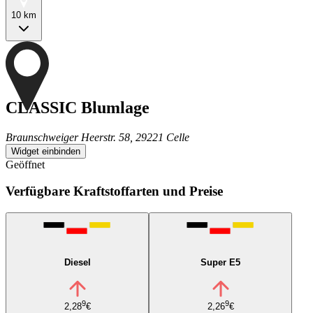
10 km
CLASSIC Blumlage
Braunschweiger Heerstr. 58, 29221 Celle
Widget einbinden
Geöffnet
Verfügbare Kraftstoffarten und Preise
Diesel
Super E5
9
9
2,28
€
2,26
€