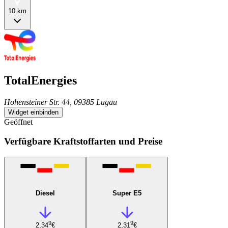
10 km
TotalEnergies
Hohensteiner Str. 44, 09385 Lugau
Widget einbinden
Geöffnet
Verfügbare Kraftstoffarten und Preise
Diesel
Super E5
9
9
2,34
€
2,31
€