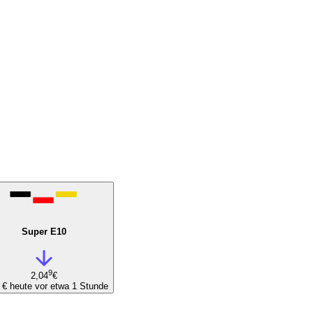
Super E10
9
2,04
€
1 €
heute vor etwa 1 Stunde