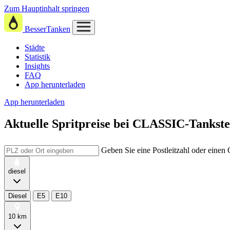
Zum Hauptinhalt springen
BesserTanken
Städte
Statistik
Insights
FAQ
App herunterladen
App herunterladen
Aktuelle Spritpreise
bei
CLASSIC-Tankstel
Geben Sie eine Postleitzahl oder einen
diesel
Diesel
E5
E10
10 km