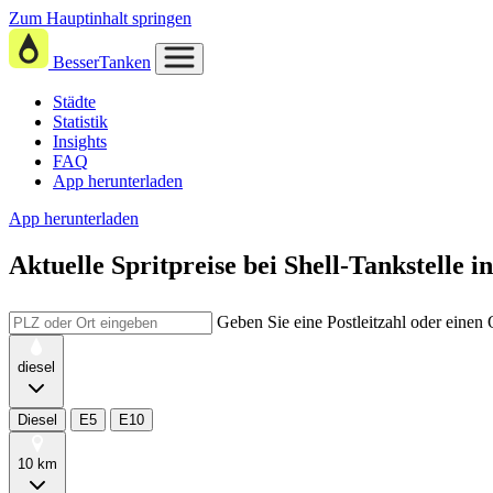
Zum Hauptinhalt springen
BesserTanken
Städte
Statistik
Insights
FAQ
App herunterladen
App herunterladen
Aktuelle Spritpreise
bei
Shell-Tankstelle i
Geben Sie eine Postleitzahl oder einen
diesel
Diesel
E5
E10
10 km