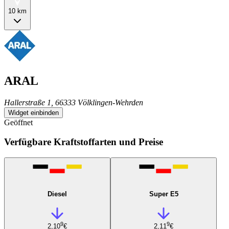
10 km
ARAL
Hallerstraße 1, 66333 Völklingen-Wehrden
Widget einbinden
Geöffnet
Verfügbare Kraftstoffarten und Preise
Diesel
Super E5
9
9
2,10
€
2,11
€