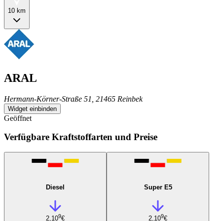
10 km
ARAL
Hermann-Körner-Straße 51, 21465 Reinbek
Widget einbinden
Geöffnet
Verfügbare Kraftstoffarten und Preise
Diesel
Super E5
9
9
2,10
€
2,10
€