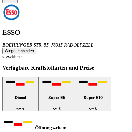
ESSO
BOEHRINGER STR. 55, 78315 RADOLFZELL
Widget einbinden
Geschlossen
Verfügbare Kraftstoffarten und Preise
Diesel
Super E5
Super E10
-
-
-
-,--
€
-,--
€
-,--
€
Öffnungszeiten: