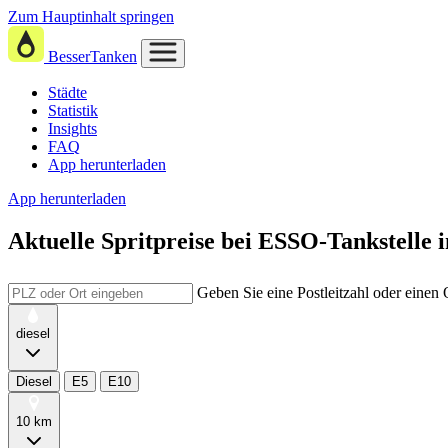
Zum Hauptinhalt springen
BesserTanken
Städte
Statistik
Insights
FAQ
App herunterladen
App herunterladen
Aktuelle Spritpreise
bei
ESSO-Tankstell
Geben Sie eine Postleitzahl oder einen
diesel
Diesel
E5
E10
10 km