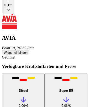
10 km
AVIA
Point 1a, 94369 Rain
Widget einbinden
Geöffnet
Verfügbare Kraftstoffarten und Preise
Diesel
Super E5
9
9
2,06
€
2,06
€