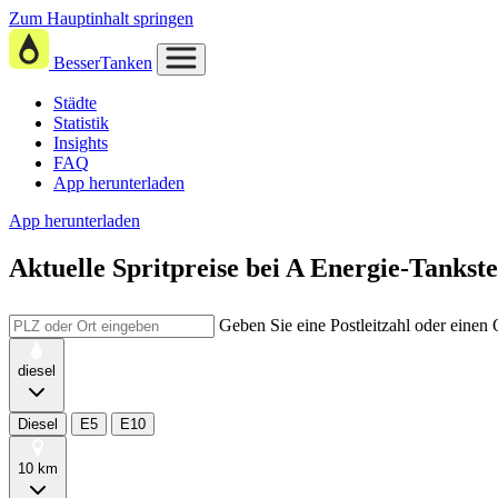
Zum Hauptinhalt springen
BesserTanken
Städte
Statistik
Insights
FAQ
App herunterladen
App herunterladen
Aktuelle Spritpreise
bei
A Energie-Tankste
Geben Sie eine Postleitzahl oder einen
diesel
Diesel
E5
E10
10 km