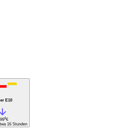
er E10
9
,99
€
etwa 16 Stunden