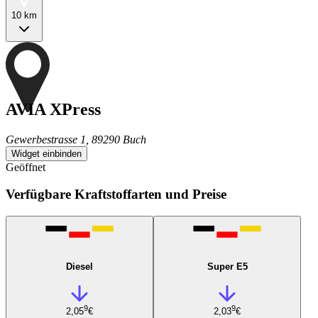
10 km
AVIA XPress
Gewerbestrasse 1, 89290 Buch
Widget einbinden
Geöffnet
Verfügbare Kraftstoffarten und Preise
Diesel
Super E5
9
9
2,05
€
2,03
€