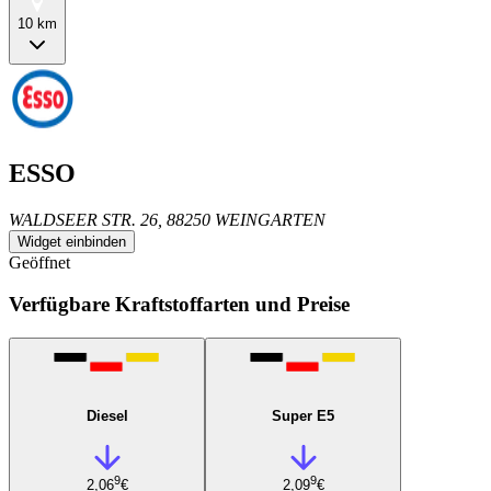
10 km
ESSO
WALDSEER STR. 26, 88250 WEINGARTEN
Widget einbinden
Geöffnet
Verfügbare Kraftstoffarten und Preise
Diesel
Super E5
9
9
2,06
€
2,09
€