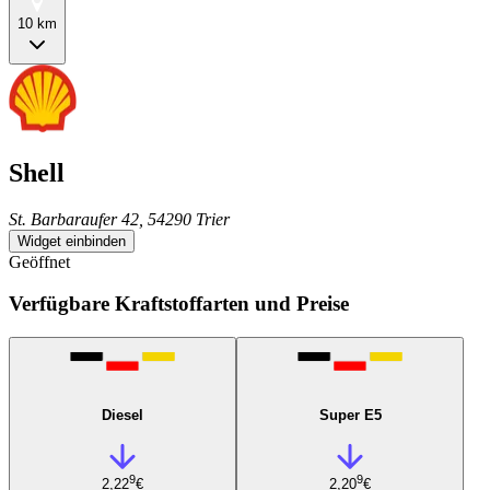
10 km
Shell
St. Barbaraufer 42, 54290 Trier
Widget einbinden
Geöffnet
Verfügbare Kraftstoffarten und Preise
Diesel
Super E5
9
9
2,22
€
2,20
€