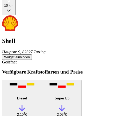
10 km
Shell
Hauptstr. 9, 82327 Tutzing
Widget einbinden
Geöffnet
Verfügbare Kraftstoffarten und Preise
Diesel
Super E5
9
9
2,10
€
2,06
€