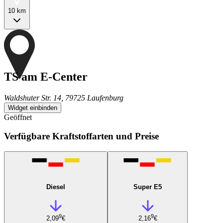
10 km
TS am E-Center
Waldshuter Str. 14, 79725 Laufenburg
Widget einbinden
Geöffnet
Verfügbare Kraftstoffarten und Preise
Diesel
Super E5
9
9
2,09
€
2,16
€