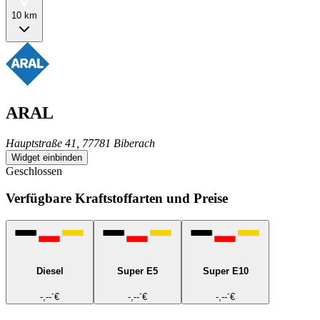
10 km
ARAL
Hauptstraße 41, 77781 Biberach
Widget einbinden
Geschlossen
Verfügbare Kraftstoffarten und Preise
Diesel
Super E5
Super E10
-
-
-
-,--
€
-,--
€
-,--
€