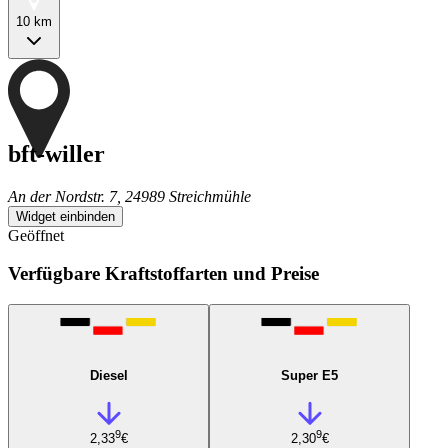
10 km
bft-willer
An der Nordstr. 7, 24989 Streichmühle
Widget einbinden
Geöffnet
Verfügbare Kraftstoffarten und Preise
Diesel
Super E5
9
9
2,33
€
2,30
€