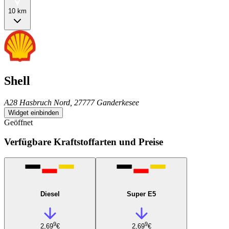
10 km
Shell
A28 Hasbruch Nord, 27777 Ganderkesee
Widget einbinden
Geöffnet
Verfügbare Kraftstoffarten und Preise
Diesel
Super E5
9
9
2,69
€
2,69
€