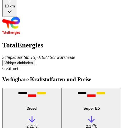
10 km
TotalEnergies
Schipkauer Str. 15, 01987 Schwarzheide
Widget einbinden
Geöffnet
Verfügbare Kraftstoffarten und Preise
Diesel
Super E5
9
9
2,21
€
2,17
€