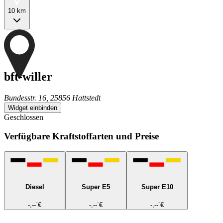
10 km
bft-willer
Bundesstr. 16, 25856 Hattstedt
Widget einbinden
Geschlossen
Verfügbare Kraftstoffarten und Preise
Diesel
Super E5
Super E10
-
-
-
-,--
€
-,--
€
-,--
€