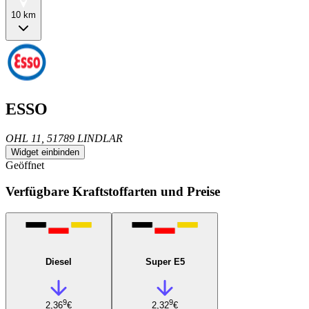
10 km
ESSO
OHL 11, 51789 LINDLAR
Widget einbinden
Geöffnet
Verfügbare Kraftstoffarten und Preise
Diesel
Super E5
9
9
2,36
€
2,32
€