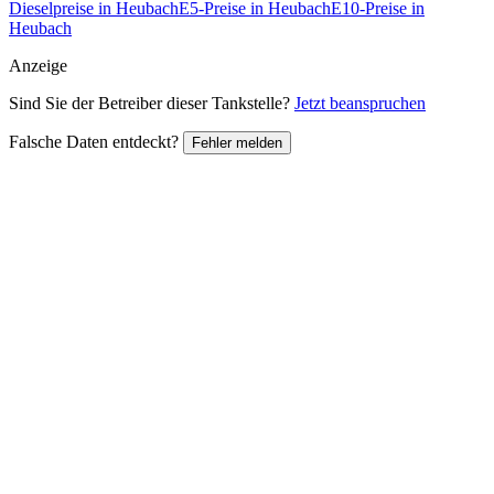
Dieselpreise in Heubach
E5-Preise in Heubach
E10-Preise in
Heubach
Anzeige
Sind Sie der Betreiber dieser Tankstelle?
Jetzt beanspruchen
Falsche Daten entdeckt?
Fehler melden