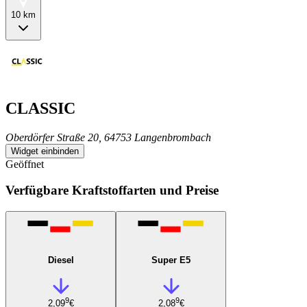
10 km
CLASSIC
Oberdörfer Straße 20, 64753 Langenbrombach
Widget einbinden
Geöffnet
Verfügbare Kraftstoffarten und Preise
Diesel
Super E5
9
9
2,09
€
2,08
€