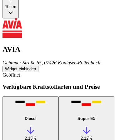
10 km
AVIA
Gehrener Straße 65, 07426 Königsee-Rottenbach
Widget einbinden
Geöffnet
Verfügbare Kraftstoffarten und Preise
Diesel
Super E5
9
9
2,13
€
2,12
€