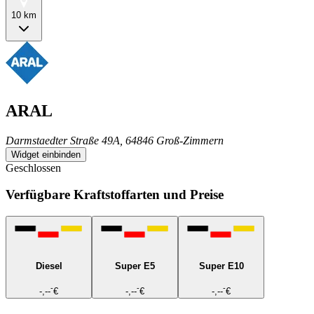
10 km
ARAL
Darmstaedter Straße 49A, 64846 Groß-Zimmern
Widget einbinden
Geschlossen
Verfügbare Kraftstoffarten und Preise
Diesel
Super E5
Super E10
-
-
-
-,--
€
-,--
€
-,--
€