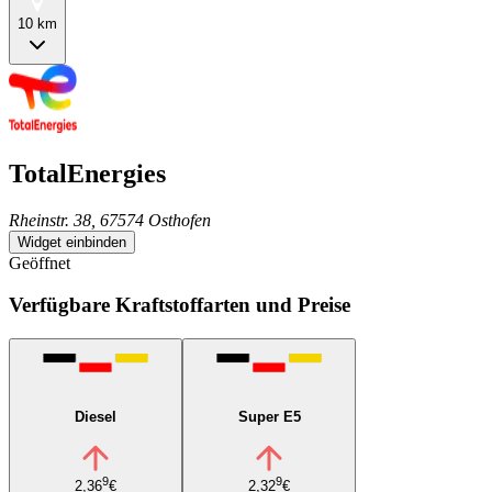
10 km
TotalEnergies
Rheinstr. 38, 67574 Osthofen
Widget einbinden
Geöffnet
Verfügbare Kraftstoffarten und Preise
Diesel
Super E5
9
9
2,36
€
2,32
€