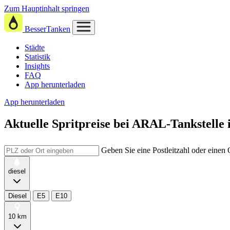
Zum Hauptinhalt springen
BesserTanken
Städte
Statistik
Insights
FAQ
App herunterladen
App herunterladen
Aktuelle Spritpreise
bei
ARAL-Tankstelle i
Geben Sie eine Postleitzahl oder einen
diesel
Diesel
E5
E10
10 km