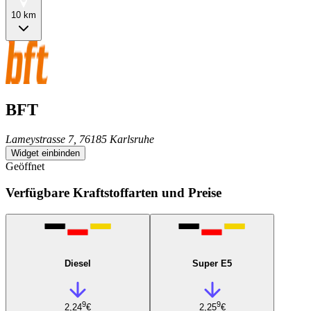
10 km
BFT
Lameystrasse 7, 76185 Karlsruhe
Widget einbinden
Geöffnet
Verfügbare Kraftstoffarten und Preise
Diesel
Super E5
9
9
2,24
€
2,25
€