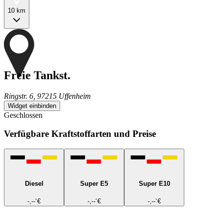
10 km
Freie Tankst.
Ringstr. 6, 97215 Uffenheim
Widget einbinden
Geschlossen
Verfügbare Kraftstoffarten und Preise
Diesel
Super E5
Super E10
-
-
-
-,--
€
-,--
€
-,--
€