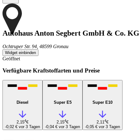
Autohaus Anton Segbert GmbH & Co. KG
Ochtruper Str. 94, 48599 Gronau
Widget einbinden
Geöffnet
Verfügbare Kraftstoffarten und Preise
Diesel
Super E5
Super E10
4
4
4
2,15
€
2,15
€
2,11
€
-0,02 €
vor 3 Tagen
-0,04 €
vor 3 Tagen
-0,05 €
vor 3 Tagen