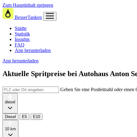
Zum Hauptinhalt springen
BesserTanken
Städte
Statistik
Insights
FAQ
App herunterladen
App herunterladen
Aktuelle Spritpreise
bei
Autohaus Anton S
Geben Sie eine Postleitzahl oder einen
diesel
Diesel
E5
E10
10 km